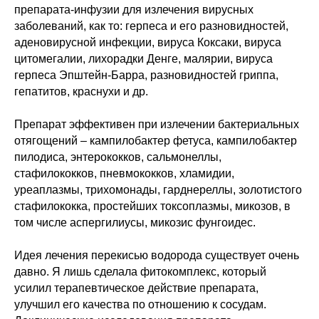
препарата-инфузии для излечения вирусных
заболеваний, как то: герпеса и его разновидностей,
аденовирусной инфекции, вируса Коксаки, вируса
цитомегалии, лихорадки Денге, малярии, вируса
герпеса Эпштейн-Барра, разновидностей гриппа,
гепатитов, краснухи и др.
Препарат эффективен при излечении бактериальных
отягощений – кампилобактер фетуса, кампилобактер
пилодиса, энтерококков, сальмонеллы,
стафилококков, пневмококков, хламидии,
уреаплазмы, трихомонады, гарднереллы, золотистого
стафилококка, простейших токсоплазмы, микозов, в
том числе аспергилиусы, микозис фунгоидес.
Идея лечения перекисью водорода существует очень
давно. Я лишь сделала фитокомплекс, который
усилил терапевтическое действие препарата,
улучшил его качества по отношению к сосудам.